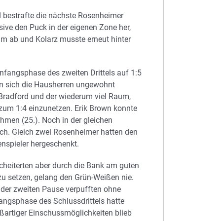
d bestrafte die nächste Rosenheimer
ive den Puck in der eigenen Zone her,
m ab und Kolarz musste erneut hinter
nfangsphase des zweiten Drittels auf 1:5
en sich die Hausherren ungewohnt
k Bradford und der wiederum viel Raum,
zum 1:4 einzunetzen. Erik Brown konnte
ehmen (25.). Noch in der gleichen
ach. Gleich zwei Rosenheimer hatten den
enspieler hergeschenkt.
cheiterten aber durch die Bank am guten
zu setzen, gelang den Grün-Weißen nie.
 der zweiten Pause verpufften ohne
angsphase des Schlussdrittels hatte
ßartiger Einschussmöglichkeiten blieb