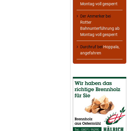
Montag voll gesperrt
Der Anmerker
bei
Rotter
Bahnunterführung ab
Montag voll gesperrt
Durchruf
bei
Hoppala,
angefahren