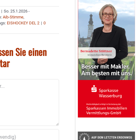
|
So. 25.1.2026 -
n:
Aib-Stimme
,
ags:
EISHOCKEY DEL 2
|
0
ssen Sie einen
tar