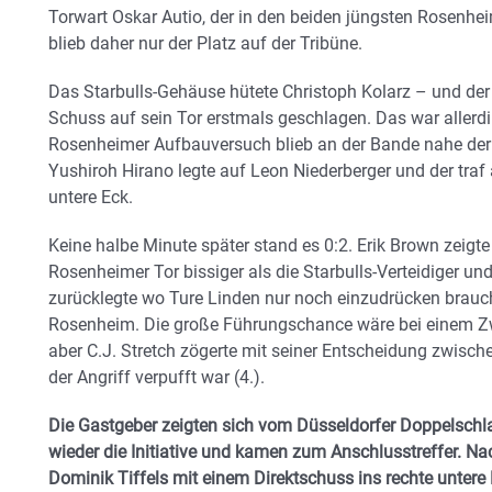
Torwart Oskar Autio, der in den beiden jüngsten Rosenh
blieb daher nur der Platz auf der Tribüne.
Das Starbulls-Gehäuse hütete Christoph Kolarz – und der 
Schuss auf sein Tor erstmals geschlagen. Das war allerdin
Rosenheimer Aufbauversuch blieb an der Bande nahe der 
Yushiroh Hirano legte auf Leon Niederberger und der traf 
untere Eck.
Keine halbe Minute später stand es 0:2. Erik Brown zeigt
Rosenheimer Tor bissiger als die Starbulls-Verteidiger und
zurücklegte wo Ture Linden nur noch einzudrücken brauchte
Rosenheim. Die große Führungschance wäre bei einem Z
aber C.J. Stretch zögerte mit seiner Entscheidung zwisch
der Angriff verpufft war (4.).
Die Gastgeber zeigten sich vom Düsseldorfer Doppelschl
wieder die Initiative und kamen zum Anschlusstreffer. N
Dominik Tiffels mit einem Direktschuss ins rechte untere E