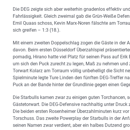
Die DEG zeigte sich aber weiterhin gnadenlos effektiv un
Fahrlässigkeit. Gleich zweimal gab die Grün-Weiße Defens
Emil Quaas schoss, Kevin Marx-Noren fälschte am Torrau
sich greifen – 1:3 (18.).
Mit einem zweiten Doppelschlag zogen die Gäste in der A
davon. Beim ersten Düsseldorf Überzahlspiel präsentiert
pomadig, Hirano hatte viel Platz für seinen Pass auf Eri
um sich den Puck zurecht zu legen, Maß zu nehmen und 
Torwart Kolarz am Torraum völlig unbehelligt die Sicht n
Spielminute legte Ture Linden den fünften DEG-Treffer n
Puck an der Bande hinter der Grundlinie gegen einen Geg
Die Starbulls kamen zwar zu einigen guten Torchancen, s
Gästetorwart. Die DEG-Defensive nachhaltig unter Druck 
Die beiden ersten Rosenheimer Überzahlminuten kurz vor
Torschuss. Das zweite Powerplay der Starbulls in der Anf
seinen Namen zwar verdient, aber ein halbes Dutzend gro