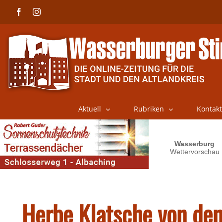
Skip
Facebook
Instagram
to
content
Aktuell
Rubriken
Kontakt
Herbe Klatsche von den