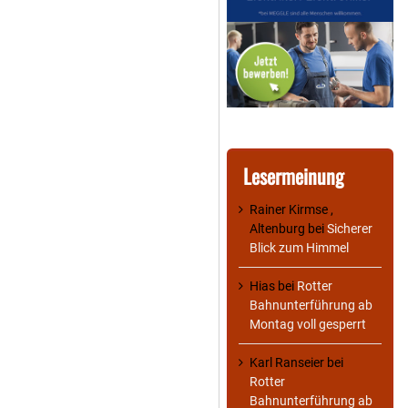
Lesermeinung
Rainer Kirmse ,
Altenburg
bei
Sicherer
Blick zum Himmel
Hias
bei
Rotter
Bahnunterführung ab
Montag voll gesperrt
Karl Ranseier
bei
Rotter
Bahnunterführung ab