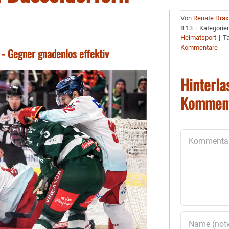
Von
Renate Drax
8:13
|
Kategorie
Heimatsport
|
T
Kommentare
 - Gegner gnadenlos effektiv
Hinterla
Kommen
Kommentar