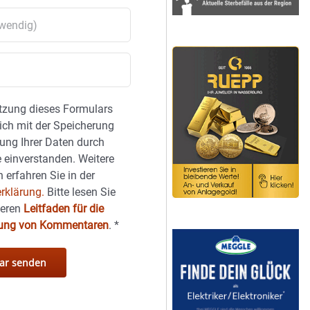
tzung dieses Formulars
sich mit der Speicherung
ung Ihrer Daten durch
 einverstanden. Weitere
 erfahren Sie in der
rklärung.
Bitte lesen Sie
seren
Leitfaden für die
hung von Kommentaren
.
*