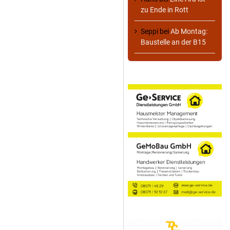
zu Ende in Rott
Seppi
bei
Ab Montag:
Baustelle an der B15