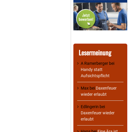
Lesermeinung
A Ramerberger
bei
Handy statt
Aufsichtspflicht
Max
bei
Daxenfeuer
wieder erlaubt
Edlingerin
bei
Daxenfeuer wieder
erlaubt
Hans
bei
Eine Ära ist