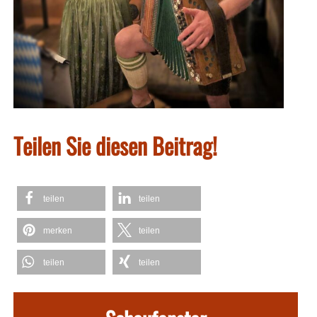
Teilen Sie diesen Beitrag!
teilen
teilen
merken
teilen
teilen
teilen