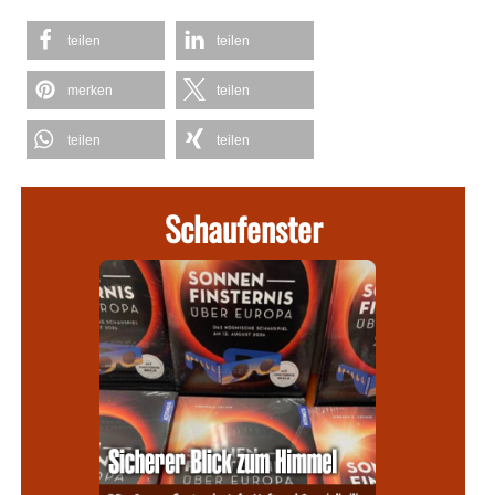
teilen
teilen
merken
teilen
teilen
teilen
Schaufenster