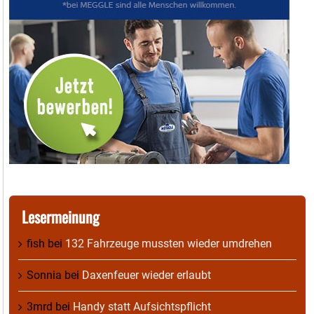
Lesermeinung
fish
bei
132 Fahrzeuge mussten wieder umdrehen
Sonnia
bei
Daxenfeuer wieder erlaubt
3mrd
bei
Handy statt Aufsichtspflicht