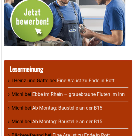
Lesermeinung
I.Heinz und Gatte
bei
Eine Ära ist zu Ende in Rott
Michl
bei
Ebbe im Rhein – grauebraune Fluten im Inn
Michl
bei
Ab Montag: Baustelle an der B15
Michl
bei
Ab Montag: Baustelle an der B15
Bäckereifreund
bei
Eine Ära ist zu Ende in Rott