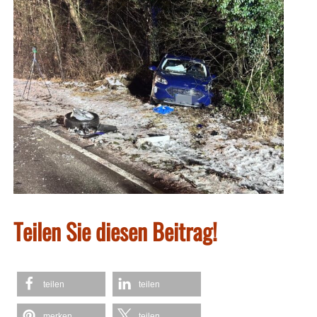
Teilen Sie diesen Beitrag!
teilen
teilen
merken
teilen