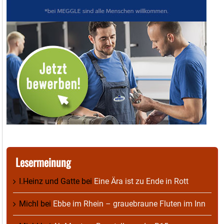
Lesermeinung
I.Heinz und Gatte
bei
Eine Ära ist zu Ende in Rott
Michl
bei
Ebbe im Rhein – grauebraune Fluten im Inn