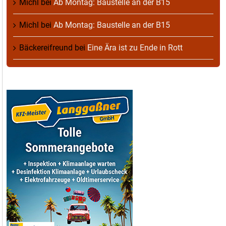
Michl
bei
Ab Montag: Baustelle an der B15
Michl
bei
Ab Montag: Baustelle an der B15
Bäckereifreund
bei
Eine Ära ist zu Ende in Rott