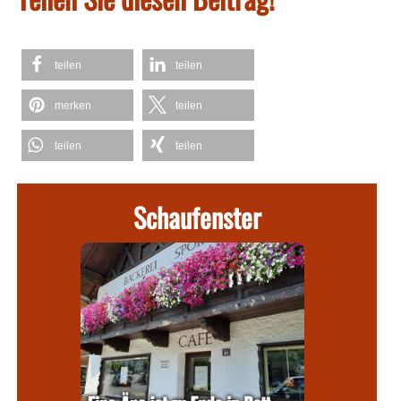
teilen
teilen
merken
teilen
teilen
teilen
Schaufenster