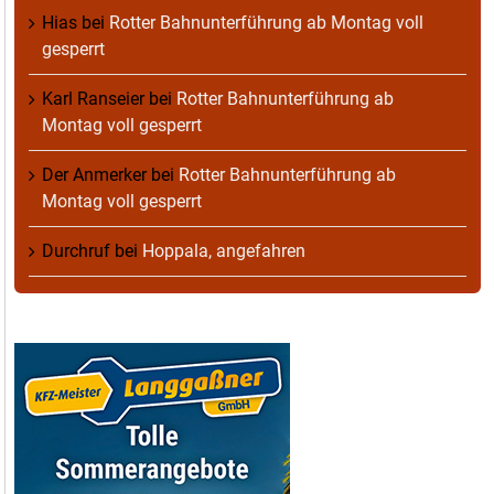
Hias
bei
Rotter Bahnunterführung ab Montag voll
gesperrt
Karl Ranseier
bei
Rotter Bahnunterführung ab
Montag voll gesperrt
Der Anmerker
bei
Rotter Bahnunterführung ab
Montag voll gesperrt
Durchruf
bei
Hoppala, angefahren