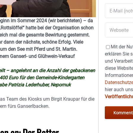
eginn im Sommer 2024 (wir berichteten) – da
„Rottslöffel“ hatte bei der Organisation schon
gleich mal die gesamte Bewirtung gestemmt.
r dann der nächste, schöne Erfolg. Viele
Mit der Nu
um den See mit Pferd und St. Martin.
erklären Sie 
inem Ganserl- und Glühwein-Verkauf
und Verarbeit
diese Website
eilt – angelehnt an die Anzahl der gebackenen
Informationen
 400 Euro für den Gemeinde-Kindergarten
Datenschutze
gabe Patrizia Lederhuber, Nepomuk
hier auch un
Veröffentlic
as Team des Kiosks um Birgit Kraupar für die
tern fürs Ganserlbacken.
on an: Der Rotter