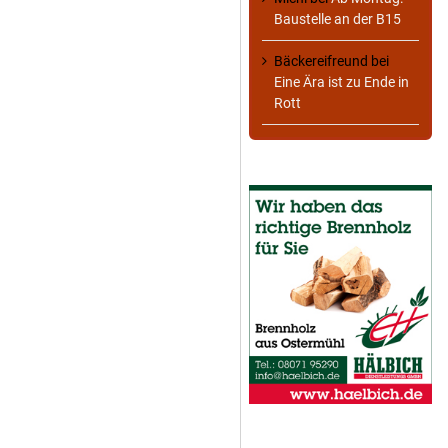
Baustelle an der B15
Bäckereifreund
bei
Eine Ära ist zu Ende in
Rott