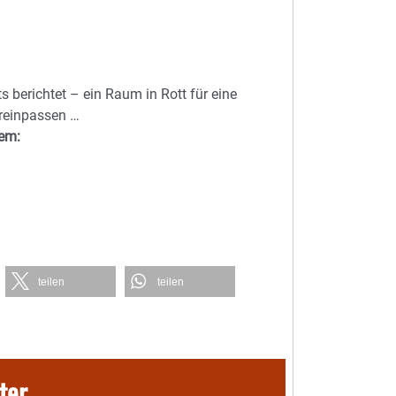
 berichtet – ein Raum in Rott für eine
 reinpassen …
dem:
teilen
teilen
ter