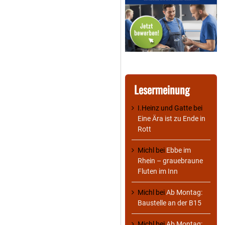
Lesermeinung
I.Heinz und Gatte
bei
Eine Ära ist zu Ende in
Rott
Michl
bei
Ebbe im
Rhein – grauebraune
Fluten im Inn
Michl
bei
Ab Montag:
Baustelle an der B15
Michl
bei
Ab Montag: