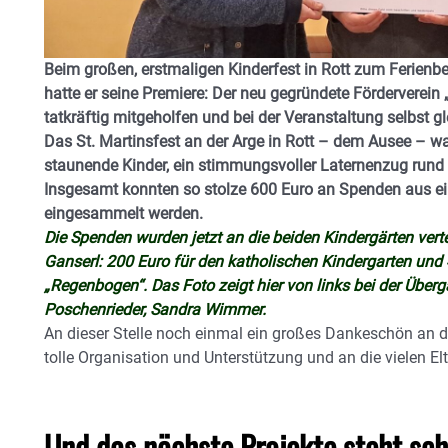
Beim großen, erstmaligen Kinderfest in Rott zum Ferienb
hatte er seine Premiere: Der neu gegründete Förderverein 
tatkräftig mitgeholfen und bei der Veranstaltung selbst 
Das St. Martinsfest an der Arge in Rott – dem Ausee – wa
staunende Kinder, ein stimmungsvoller Laternenzug rund 
Insgesamt konnten so stolze 600 Euro an Spenden aus e
eingesammelt werden.
Die Spenden wurden jetzt an die beiden Kindergärten vert
Ganserl: 200 Euro für den katholischen Kindergarten und
„Regenbogen“. Das Foto zeigt hier von links bei der Über
Poschenrieder, Sandra Wimmer.
An dieser Stelle noch einmal ein großes Dankeschön an d
tolle Organisation und Unterstützung und an die vielen El
Und das nächste Projekte steht sch