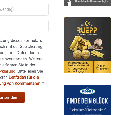
tzung dieses Formulars
sich mit der Speicherung
ung Ihrer Daten durch
 einverstanden. Weitere
 erfahren Sie in der
rklärung.
Bitte lesen Sie
seren
Leitfaden für die
hung von Kommentaren
.
*