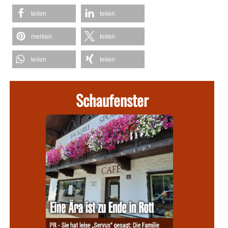
teilen
teilen
merken
teilen
teilen
teilen
Schaufenster