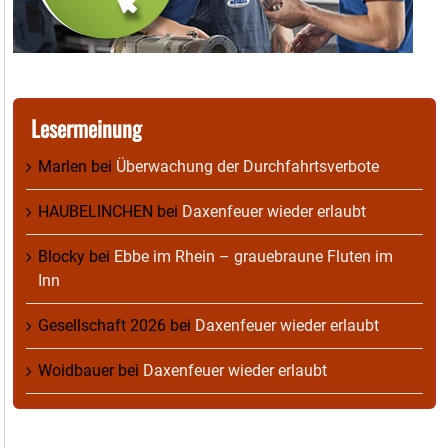
Lesermeinung
Marlen
bei
Überwachung der Durchfahrtsverbote
HAUBELINCHEN
bei
Daxenfeuer wieder erlaubt
Blocky
bei
Ebbe im Rhein – grauebraune Fluten im
Inn
Gesellschaft 2026
bei
Daxenfeuer wieder erlaubt
Woidbauer
bei
Daxenfeuer wieder erlaubt