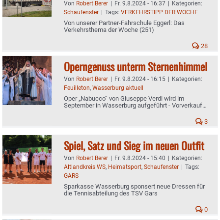
Von
Robert Berer
|
Fr. 9.8.2024 - 16:37
|
Kategorien:
Schaufenster
|
Tags:
VERKEHRSTIPP DER WOCHE
Von unserer Partner-Fahrschule Eggerl: Das
Verkehrsthema der Woche (251)
28
Operngenuss unterm Sternenhimmel
Von
Robert Berer
|
Fr. 9.8.2024 - 16:15
|
Kategorien:
Feuilleton
,
Wasserburg aktuell
Oper „Nabucco“ von Giuseppe Verdi wird im
September in Wasserburg aufgeführt - Vorverkauf
zum Open-Air-Event gestartet
3
Spiel, Satz und Sieg im neuen Outfit
Von
Robert Berer
|
Fr. 9.8.2024 - 15:40
|
Kategorien:
Altlandkreis WS
,
Heimatsport
,
Schaufenster
|
Tags:
GARS
Sparkasse Wasserburg sponsert neue Dressen für
die Tennisabteilung des TSV Gars
0