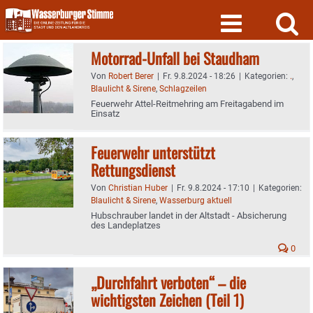
Skip
to
content
Motorrad-Unfall bei Staudham
Von
Robert Berer
|
Fr. 9.8.2024 - 18:26
|
Kategorien:
.
,
Blaulicht & Sirene
,
Schlagzeilen
Feuerwehr Attel-Reitmehring am Freitagabend im
Einsatz
Feuerwehr unterstützt
Rettungsdienst
Von
Christian Huber
|
Fr. 9.8.2024 - 17:10
|
Kategorien:
Blaulicht & Sirene
,
Wasserburg aktuell
Hubschrauber landet in der Altstadt - Absicherung
des Landeplatzes
0
„Durchfahrt verboten“ – die
wichtigsten Zeichen (Teil 1)