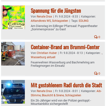
Spannung für die Jüngsten
Von
Renate Drax
|
Fr. 9.8.2024 - 8:33
|
Kategorien:
Altlandkreis WS
,
Schlagzeilen
|
Tags:
EDLING
Am Dienstag im Edlinger Pfarrsaal: Puppentheater
„Sommersprosse" zu Gast
0
Container-Brand am Brummi-Center
Von
Christian Huber
|
Fr. 9.8.2024 - 8:13
|
Kategorien:
.
,
Wasserburg aktuell
Feuerwehren Wasserburg und Bachmehring am
Freitagmorgen im Einsatz
0
Mit gestohlenem Radl durch die Stadt
Von
Renate Drax
|
Fr. 9.8.2024 - 8:01
|
Kategorien:
Aib-
Stimme
,
Blaulicht & Sirene
,
Schlagzeilen
Ein 26-Jähriger wird von der Polizei gestoppt -
Mountainbike sichergestellt