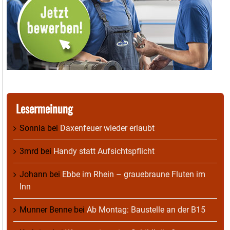
Lesermeinung
Sonnia
bei
Daxenfeuer wieder erlaubt
3mrd
bei
Handy statt Aufsichtspflicht
Johann
bei
Ebbe im Rhein – grauebraune Fluten im
Inn
Munner Benne
bei
Ab Montag: Baustelle an der B15