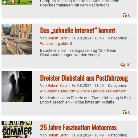
Camp-Hit in Edling für Fußball-Kids: Erfahrene
Coaches trainieren mit dem Nachwuchs
0
Das „schnelle Internet“ kommt
Von
Robert Berer
|
Fr. 9.8.2024 - 13:43
|
Kategorien:
.
,
Wasserburg aktuell
Baustelle in der Tränkgasse: Tag 12 – Neue
Glasfaserleitungen werden verlegt
10
Dreister Diebstahl aus Postfahrzeug
Von
Robert Berer
|
Fr. 9.8.2024 - 11:09
|
Kategorien:
Aib-Stimme
,
Blaulicht & Sirene
,
Landkreis Rosenheim
Mindestens zehn Pakete aus Zustellfahrzeug in Bad
Endorf gestohlen - Polizei bittet um Mithilfe
0
25 Jahre Faszination Motocross
Von
Robert Berer
|
Fr. 9.8.2024 - 10:49
|
Kategorien: