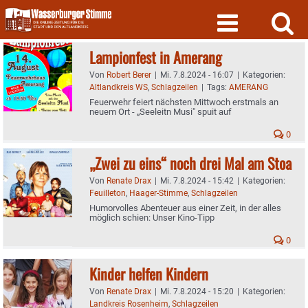
Skip
to
content
Lampionfest in Amerang
Von
Robert Berer
|
Mi. 7.8.2024 - 16:07
|
Kategorien:
Altlandkreis WS
,
Schlagzeilen
|
Tags:
AMERANG
Feuerwehr feiert nächsten Mittwoch erstmals an
neuem Ort - „Seeleitn Musi" spuit auf
0
„Zwei zu eins“ noch drei Mal am Stoa
Von
Renate Drax
|
Mi. 7.8.2024 - 15:42
|
Kategorien:
Feuilleton
,
Haager-Stimme
,
Schlagzeilen
Humorvolles Abenteuer aus einer Zeit, in der alles
möglich schien: Unser Kino-Tipp
0
Kinder helfen Kindern
Von
Renate Drax
|
Mi. 7.8.2024 - 15:20
|
Kategorien:
Landkreis Rosenheim
,
Schlagzeilen