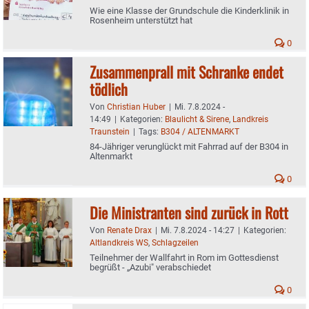
Wie eine Klasse der Grundschule die Kinderklinik in
Rosenheim unterstützt hat
0
Zusammenprall mit Schranke endet
tödlich
Von
Christian Huber
|
Mi. 7.8.2024 -
14:49
|
Kategorien:
Blaulicht & Sirene
,
Landkreis
Traunstein
|
Tags:
B304 / ALTENMARKT
84-Jähriger verunglückt mit Fahrrad auf der B304 in
Altenmarkt
0
Die Ministranten sind zurück in Rott
Von
Renate Drax
|
Mi. 7.8.2024 - 14:27
|
Kategorien:
Altlandkreis WS
,
Schlagzeilen
Teilnehmer der Wallfahrt in Rom im Gottesdienst
begrüßt - „Azubi" verabschiedet
0