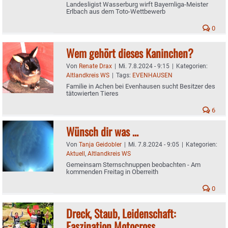
Landesligist Wasserburg wirft Bayernliga-Meister
Erlbach aus dem Toto-Wettbewerb
0
Wem gehört dieses Kaninchen?
Von
Renate Drax
|
Mi. 7.8.2024 - 9:15
|
Kategorien:
Altlandkreis WS
|
Tags:
EVENHAUSEN
Familie in Achen bei Evenhausen sucht Besitzer des
tätowierten Tieres
6
Wünsch dir was …
Von
Tanja Geidobler
|
Mi. 7.8.2024 - 9:05
|
Kategorien:
Aktuell
,
Altlandkreis WS
Gemeinsam Sternschnuppen beobachten - Am
kommenden Freitag in Oberreith
0
Dreck, Staub, Leidenschaft:
Faszination Motocross