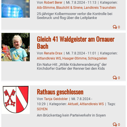
Von
Robert Berer
|
Mi. 7.8.2024 - 11:13
|
Kategorien:
Aib-Stimme
,
Blaulicht & Sirene
,
Landkreis Traunstein
25-jähriger Kolbermoorer verlor die Kontrolle bei
Seebruck und flog über die Leitplanke
0
Gleich 41 Waldgeister am Ornauer
Bach
Von
Renate Drax
|
Mi. 7.8.2024 - 11:01
|
Kategorien:
Altlandkreis WS
,
Haager-Stimme
,
Schlagzeilen
Ein Natur-Hit: „Wilde Kräuterwanderung“ der
Kirchdorfer Gartler der Renner bei den Kids
0
Rathaus geschlossen
Von
Tanja Geidobler
|
Mi. 7.8.2024 -
10:29
|
Kategorien:
Aktuell
,
Altlandkreis WS
|
Tags:
SOYEN
Am Brückentag kein Parteiverkehr in Soyen
0