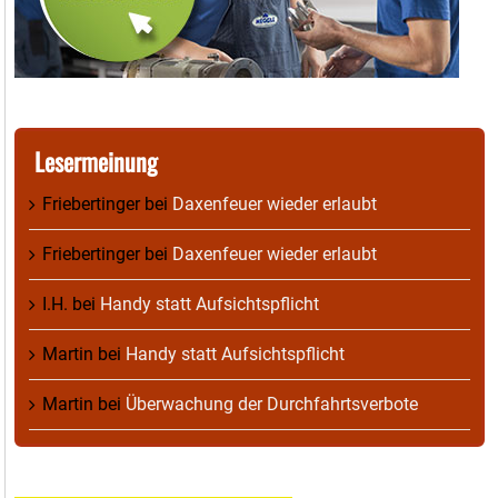
Lesermeinung
Friebertinger
bei
Daxenfeuer wieder erlaubt
Friebertinger
bei
Daxenfeuer wieder erlaubt
I.H.
bei
Handy statt Aufsichtspflicht
Martin
bei
Handy statt Aufsichtspflicht
Martin
bei
Überwachung der Durchfahrtsverbote