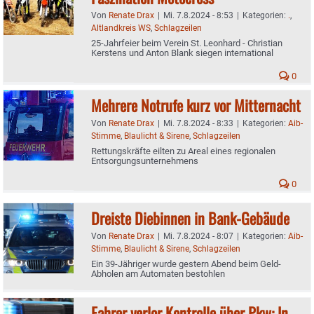
Von
Renate Drax
|
Mi. 7.8.2024 - 8:53
|
Kategorien:
.
,
Altlandkreis WS
,
Schlagzeilen
25-Jahrfeier beim Verein St. Leonhard - Christian
Kerstens und Anton Blank siegen international
0
Mehrere Notrufe kurz vor Mitternacht
Von
Renate Drax
|
Mi. 7.8.2024 - 8:33
|
Kategorien:
Aib-
Stimme
,
Blaulicht & Sirene
,
Schlagzeilen
Rettungskräfte eilten zu Areal eines regionalen
Entsorgungsunternehmens
0
Dreiste Diebinnen in Bank-Gebäude
Von
Renate Drax
|
Mi. 7.8.2024 - 8:07
|
Kategorien:
Aib-
Stimme
,
Blaulicht & Sirene
,
Schlagzeilen
Ein 39-Jähriger wurde gestern Abend beim Geld-
Abholen am Automaten bestohlen
Fahrer verlor Kontrolle über Pkw: In