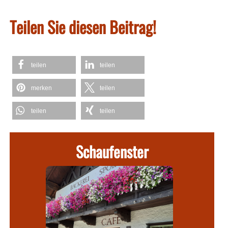
Teilen Sie diesen Beitrag!
teilen
teilen
merken
teilen
teilen
teilen
Schaufenster