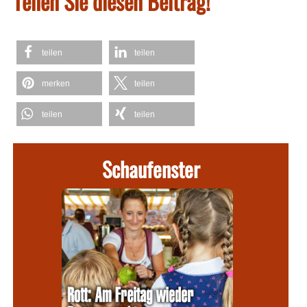
Teilen Sie diesen Beitrag!
teilen
teilen
merken
teilen
teilen
teilen
Schaufenster