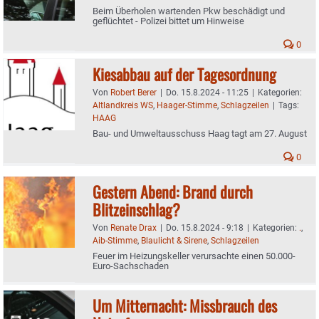
Beim Überholen wartenden Pkw beschädigt und
geflüchtet - Polizei bittet um Hinweise
0
Kiesabbau auf der Tagesordnung
Von
Robert Berer
|
Do. 15.8.2024 - 11:25
|
Kategorien:
Altlandkreis WS
,
Haager-Stimme
,
Schlagzeilen
|
Tags:
HAAG
Bau- und Umweltausschuss Haag tagt am 27. August
0
Gestern Abend: Brand durch
Blitzeinschlag?
Von
Renate Drax
|
Do. 15.8.2024 - 9:18
|
Kategorien:
.
,
Aib-Stimme
,
Blaulicht & Sirene
,
Schlagzeilen
Feuer im Heizungskeller verursachte einen 50.000-
Euro-Sachschaden
Um Mitternacht: Missbrauch des