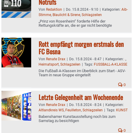
Notrufs
Von
Redaktion
|
Do. 15.8.2024 - 9:10
|
Kategorien:
Aib-
Stimme
,
Blaulicht & Sirene
,
Schlagzeilen
„Prinz von Rosenheim“ forderte Hilfe der
Rettungskräfte an, die er gar nicht benötigte
Rott empfängt morgen erstmals den
FC Bosna
Von
Renate Drax
|
Do. 15.8.2024 - 8:47
|
Kategorien:
.
,
Heimatsport
,
Schlagzeilen
|
Tags:
FUSSBALL-A-KLASSE
Die Fußball-A-Klassen im Überblick zum Start - ASV-
Team in neue Gruppe eingeteilt
0
Letzte Gelegenheit am Wochenende
Von
Renate Drax
|
Do. 15.8.2024 - 8:24
|
Kategorien:
Altlandkreis WS
,
Feuilleton
,
Schlagzeilen
|
Tags:
KUNST
Babenshamer Kunstausstellung noch bis zum
Samstag zu besichtigen
0