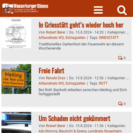
Skip
to
content
In Griesstätt geht’s wieder hoch her
Von
Robert Berer
|
Do. 15.8.2024 - 14:20
|
Kategorien:
.
,
Altlandkreis WS
,
Schlagzeilen
|
Tags:
GRIESSTÄTT
Traditionelles Gartenfest der Feuerwehr an diesem
Wochenende
0
Freie Fahrt
Von
Renate Drax
|
Do. 15.8.2024 - 12:56
|
Kategorien:
.
,
Altlandkreis WS
,
Schlagzeilen
|
Tags:
ROTT
Bei Rott: Bankett-Arbeiten zwischen Meiling und Eich
fertiggestellt
0
Um Schaden nicht gekümmert
Von
Robert Berer
|
Do. 15.8.2024 - 11:56
|
Kategorien:
Aib-Stimme
,
Blaulicht & Sirene
,
Landkreis Rosenheim