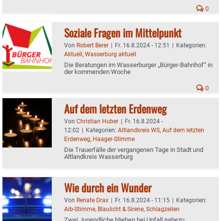
0
Soziale Fragen im Mittelpunkt
Von
Robert Berer
|
Fr. 16.8.2024 - 12:51
|
Kategorien:
Aktuell
,
Wasserburg aktuell
Die Beratungen im Wasserburger „Bürger-Bahnhof“ in
der kommenden Woche
0
Auf dem letzten Erdenweg
Von
Christian Huber
|
Fr. 16.8.2024 -
12:02
|
Kategorien:
Altlandkreis WS
,
Auf dem letzten
Erdenweg
,
Haager-Stimme
Die Trauerfälle der vergangenen Tage in Stadt und
Altlandkreis Wasserburg
Wie durch ein Wunder
Von
Renate Drax
|
Fr. 16.8.2024 - 11:15
|
Kategorien:
Aib-Stimme
,
Blaulicht & Sirene
,
Schlagzeilen
Zwei Jugendliche blieben bei Unfall nahezu