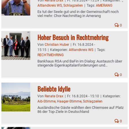
Von
Renate Drax
|
Fr. 16.8.2024 - 15:29
|
Kategorien:
.
,
Altlandkreis WS
,
Schlagzeilen
|
Tags:
AMERANG
Es tut der Seele gut und in der Gemeinschaft noch
viel mehr: Chor-Nachmittag in Amerang
0
Hoher Besuch in Rechtmehring
Von
Christian Huber
|
Fr. 16.8.2024 -
15:15
|
Kategorien:
Altlandkreis WS
|
Tags:
RECHTMEHRING
Bankhaus RSA und BaFin im Dialog: Austausch über
steigende Eigenkapitalanforderungen und
Bürokratieabbau
0
Beliebte Idylle
Von
Renate Drax
|
Fr. 16.8.2024 - 15:10
|
Kategorien:
Aib-Stimme
,
Haager-Stimme
,
Schlagzeilen
Ausländische Gäste wählten den Chiemsee auf Platz
86 der Top-Ziele in Deutschland
0