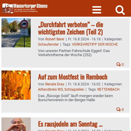
Skip
to
content
„Durchfahrt verboten“ – die
wichtigsten Zeichen (Teil 2)
Von
Robert Berer
|
Fr. 16.8.2024 - 16:18
|
Kategorien:
Schaufenster
|
Tags:
VERKEHRSTIPP DER WOCHE
Von unserer Partner-Fahrschule Eggerl: Das
Verkehrsthema der Woche (252)
0
Auf zum Mostfest in Remboch
Von
Renate Drax
|
Fr. 16.8.2024 - 16:02
|
Kategorien:
Altlandkreis WS
,
Schlagzeilen
|
Tags:
RETTENBACH
Das „flüssige Gold“ läuft morgen wieder beim
Burschenverein in der Berger-Halle
0
Es rausjodeln am Sonntag …