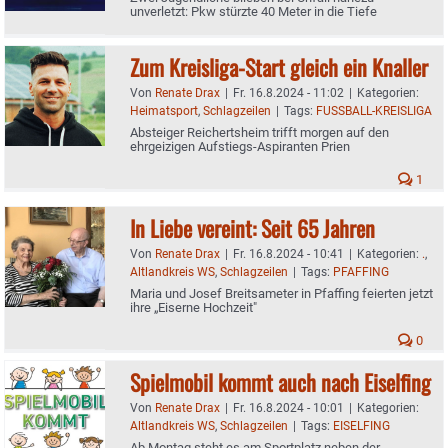
unverletzt: Pkw stürzte 40 Meter in die Tiefe
Zum Kreisliga-Start gleich ein Knaller
Von
Renate Drax
|
Fr. 16.8.2024 - 11:02
|
Kategorien:
Heimatsport
,
Schlagzeilen
|
Tags:
FUSSBALL-KREISLIGA
Absteiger Reichertsheim trifft morgen auf den
ehrgeizigen Aufstiegs-Aspiranten Prien
1
In Liebe vereint: Seit 65 Jahren
Von
Renate Drax
|
Fr. 16.8.2024 - 10:41
|
Kategorien:
.
,
Altlandkreis WS
,
Schlagzeilen
|
Tags:
PFAFFING
Maria und Josef Breitsameter in Pfaffing feierten jetzt
ihre „Eiserne Hochzeit"
0
Spielmobil kommt auch nach Eiselfing
Von
Renate Drax
|
Fr. 16.8.2024 - 10:01
|
Kategorien:
Altlandkreis WS
,
Schlagzeilen
|
Tags:
EISELFING
Ab Montag steht es am Sportplatz neben der