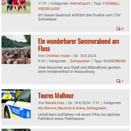
17:41
|
Kategorien:
Heimatsport
|
Tags:
FUSSBALL-
KREISKLASSE
SV Seeon-Seebruck entführt drei Punkte vom TSV
Schnaitsee
0
Ein wunderbarer Sommerabend am
Fluss
Von
Christian Huber
|
So. 18.8.2024 -
9:24
|
Kategorien:
.
,
Schlagzeilen
|
Tags:
WASSERBURG
Viele Besucher aus Stadt und Altlandkreis gestern
beim Inndammfest in Wasserburg
1
Teures Malheur
Von
Renate Drax
|
So. 18.8.2024 - 7:51
|
Kategorien:
Aib-Stimme
,
Blaulicht & Sirene
,
Schlagzeilen
Unfall beim Auffahren mit einem Pkw ins nächste
Parkdeck eines Parkhauses