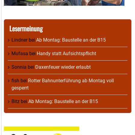
Lesermeinung
Lindner
bei
Ab Montag: Baustelle an der B15
Mufasa
bei
Handy statt Aufsichtspflicht
Sonnia
bei
Daxenfeuer wieder erlaubt
fish
bei
Rotter Bahnunterführung ab Montag voll
gesperrt
Bitz
bei
Ab Montag: Baustelle an der B15