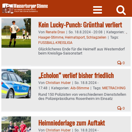
Skip
to
content
Kein Lucky-Punch: Grünthal verliert
Von
Renate Drax
|
So. 18.8.2024 - 20:08
|
Kategorien:
.
,
Haager-Stimme
,
Heimatsport
,
Schlagzeilen
|
Tags:
FUSSBALL-KREISLIGA
Glücklicheres Ende für die Heimelf aus Westerndorf
beim Kreisliga-Saisonstart
0
„Echolon“ verlief bisher friedlich
Von
Christian Huber
|
So. 18.8.2024 -
17:48
|
Kategorien:
Aib-Stimme
|
Tags:
MIETRACHING
Rund 150 Polizisten von verschiedenen Dienststellen
des Polizeipräsidiums Rosenheim im Einsatz
0
Heimniederlage zum Auftakt
Von
Christian Huber
|
So. 18.8.2024 -