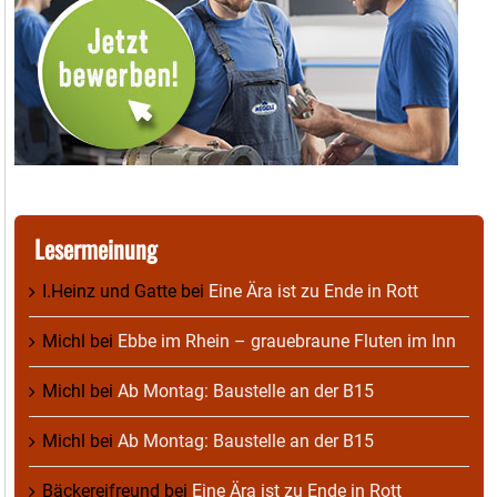
Lesermeinung
I.Heinz und Gatte
bei
Eine Ära ist zu Ende in Rott
Michl
bei
Ebbe im Rhein – grauebraune Fluten im Inn
Michl
bei
Ab Montag: Baustelle an der B15
Michl
bei
Ab Montag: Baustelle an der B15
Bäckereifreund
bei
Eine Ära ist zu Ende in Rott