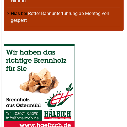
Himmel
Hias
bei
Rotter Bahnunterführung ab Montag voll
gesperrt