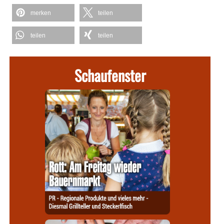
merken
teilen
teilen
teilen
Schaufenster