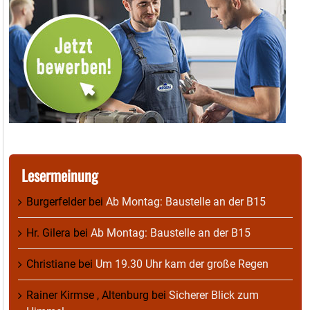
Lesermeinung
Burgerfelder
bei
Ab Montag: Baustelle an der B15
Hr. Gilera
bei
Ab Montag: Baustelle an der B15
Christiane
bei
Um 19.30 Uhr kam der große Regen
Rainer Kirmse , Altenburg
bei
Sicherer Blick zum