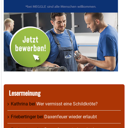
Lesermeinung
Kathrina
bei
Wer vermisst eine Schildkröte?
Friebertinger
bei
Daxenfeuer wieder erlaubt