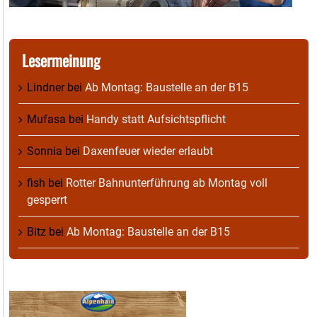
Lesermeinung
Lindner
bei
Ab Montag: Baustelle an der B15
Mufasa
bei
Handy statt Aufsichtspflicht
Sonnia
bei
Daxenfeuer wieder erlaubt
fish
bei
Rotter Bahnunterführung ab Montag voll
gesperrt
Bitz
bei
Ab Montag: Baustelle an der B15