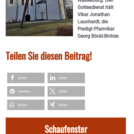
Wasserburg. Den
Gottesdienst hält
Vikar Jonathan
Launhardt, die
Predigt Pfarrvikar
Georg Böckl-Bichler.
Teilen Sie diesen Beitrag!
teilen
teilen
merken
teilen
teilen
teilen
Schaufenster