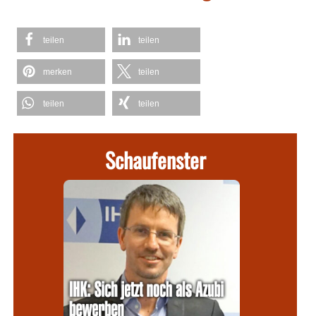
teilen
teilen
merken
teilen
teilen
teilen
Schaufenster