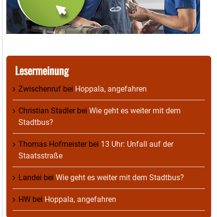
Lesermeinung
Zwischenruf
bei
Hoppala, angefahren
Christian Stadler
bei
Wie geht es weiter mit dem
Stadtbus?
Thomas Hofmeister
bei
13 Uhr: Unfall auf der
Staatsstraße
Landei
bei
Wie geht es weiter mit dem Stadtbus?
HW
bei
Hoppala, angefahren