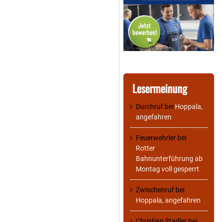
Lesermeinung
Durchruf
bei
Hoppala,
angefahren
Feuerwehrler
bei
Rotter
Bahnunterführung ab
Montag voll gesperrt
Zwischenruf
bei
Hoppala, angefahren
Christian Stadler
bei