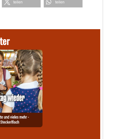
teilen
teilen
ter