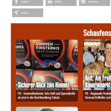
teilen
teilen
merken
teilen
Schaufens