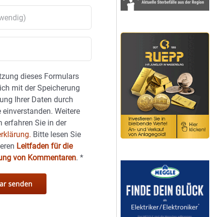
tzung dieses Formulars
sich mit der Speicherung
ung Ihrer Daten durch
 einverstanden. Weitere
 erfahren Sie in der
rklärung.
Bitte lesen Sie
seren
Leitfaden für die
hung von Kommentaren
.
*