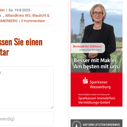
uber
|
Sa. 19.8.2023 -
n:
.
,
Altlandkreis WS
,
Blaulicht &
AMERBERG
|
0 Kommentare
ssen Sie einen
tar