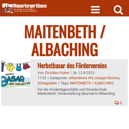
Skip
to
content
MAITENBETH /
ALBACHING
Herbstbasar des Fördervereins
Von
Christian Huber
|
Sa. 12.8.2023 -
17:35
|
Kategorien:
Altlandkreis WS
,
Haager-Stimme
,
Schlagzeilen
|
Tags:
MAITENBETH / ALBACHING
Für die Kindertagesstätte und Grundschule
Maitenbeth: Veranstaltung diesmal in Albaching
0