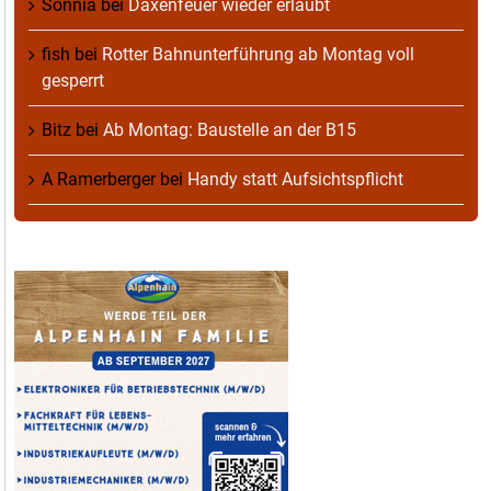
Sonnia
bei
Daxenfeuer wieder erlaubt
fish
bei
Rotter Bahnunterführung ab Montag voll
gesperrt
Bitz
bei
Ab Montag: Baustelle an der B15
A Ramerberger
bei
Handy statt Aufsichtspflicht