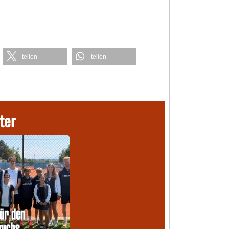
teilen
teilen
ter