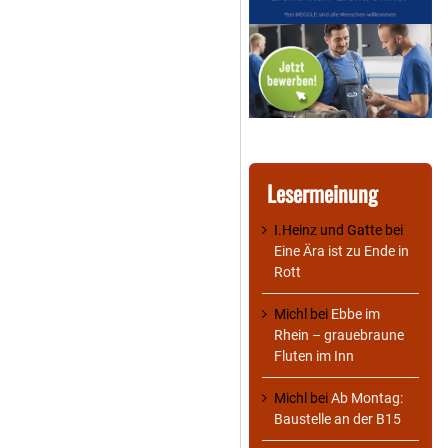
Lesermeinung
I.Heinz und Gatte
bei
Eine Ära ist zu Ende in
Rott
Michl
bei
Ebbe im
Rhein – grauebraune
Fluten im Inn
Michl
bei
Ab Montag:
Baustelle an der B15