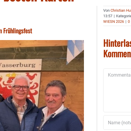
Von
Christian H
13:57
|
Kategori
WIESN 2026
|
0
 Frühlingsfest
Hinterla
Kommen
Kommentar