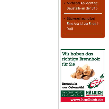
Michl
bei
Ab Montag:
Baustelle an der B15
Bäckereifreund
bei
Eine Ära ist zu Ende in
Rott