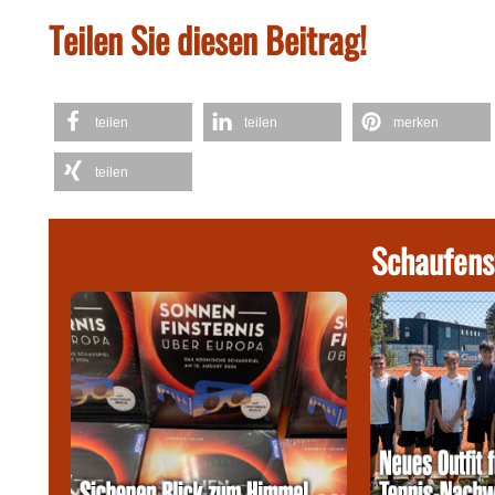
Teilen Sie diesen Beitrag!
teilen
teilen
merken
teilen
Schaufens