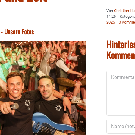
Von
Christian H
14:25
|
Kategori
2026
|
0 Komme
 - Unsere Fotos
Hinterla
Kommen
Kommentar