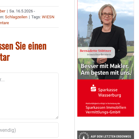
uber
|
Sa. 16.5.2026 -
en:
Schlagzeilen
|
Tags:
WIESN
ntare
ssen Sie einen
tar