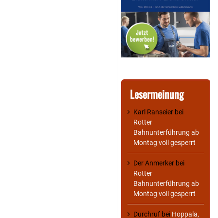
Lesermeinung
Karl Ranseier
bei
Rotter
Bahnunterführung ab
Montag voll gesperrt
Der Anmerker
bei
Rotter
Bahnunterführung ab
Montag voll gesperrt
Durchruf
bei
Hoppala,