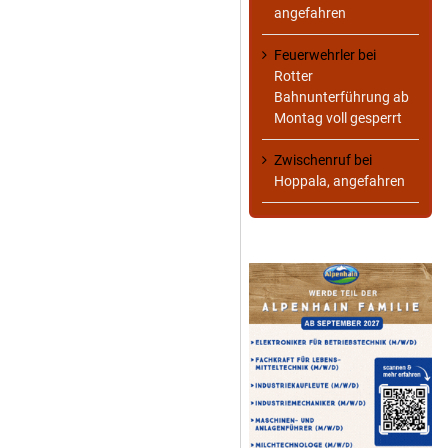
angefahren
Feuerwehrler
bei
Rotter
Bahnunterführung ab
Montag voll gesperrt
Zwischenruf
bei
Hoppala, angefahren