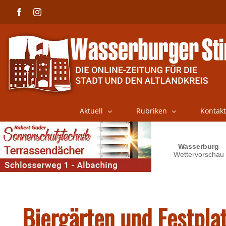
Skip
Facebook
Instagram
to
content
Aktuell
Rubriken
Kontakt
Biergärten und Festpla