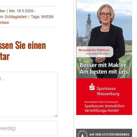
uber
|
Mo. 18.5.2026 -
en:
Schlagzeilen
|
Tags:
WIESN
ntare
ssen Sie einen
tar