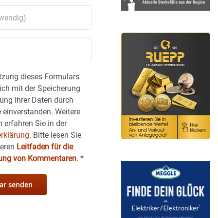
tzung dieses Formulars
sich mit der Speicherung
ung Ihrer Daten durch
 einverstanden. Weitere
 erfahren Sie in der
rklärung.
Bitte lesen Sie
seren
Leitfaden für die
hung von Kommentaren
.
*