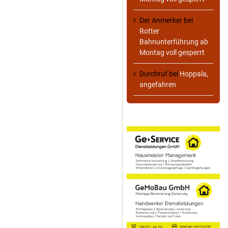
Der Anmerker
bei
Rotter
Bahnunterführung ab
Montag voll gesperrt
Durchruf
bei
Hoppala,
angefahren