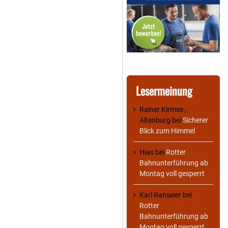
Lesermeinung
Rainer Kirmse ,
Altenburg
bei
Sicherer
Blick zum Himmel
Hias
bei
Rotter
Bahnunterführung ab
Montag voll gesperrt
Karl Ranseier
bei
Rotter
Bahnunterführung ab
Montag voll gesperrt