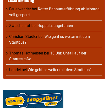
Feuerwehrler
bei
Rotter Bahnunterführung ab Montag
voll gesperrt
Zwischenruf
bei
Hoppala, angefahren
Christian Stadler
bei
Wie geht es weiter mit dem
Stadtbus?
Thomas Hofmeister
bei
13 Uhr: Unfall auf der
Staatsstraße
Landei
bei
Wie geht es weiter mit dem Stadtbus?