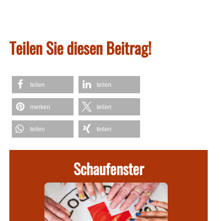
Teilen Sie diesen Beitrag!
teilen
teilen
merken
teilen
teilen
teilen
Schaufenster