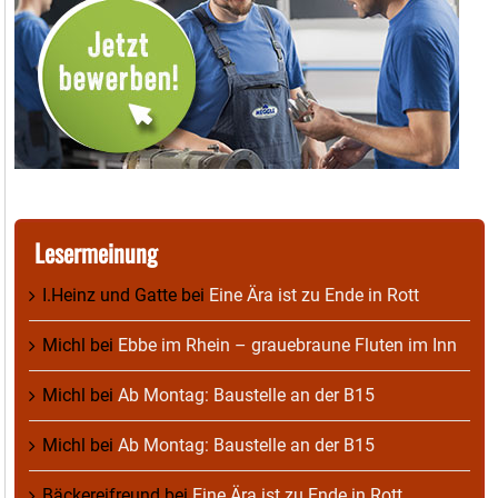
Lesermeinung
I.Heinz und Gatte
bei
Eine Ära ist zu Ende in Rott
Michl
bei
Ebbe im Rhein – grauebraune Fluten im Inn
Michl
bei
Ab Montag: Baustelle an der B15
Michl
bei
Ab Montag: Baustelle an der B15
Bäckereifreund
bei
Eine Ära ist zu Ende in Rott