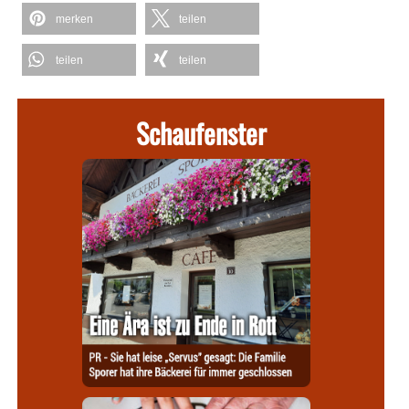
merken
teilen
teilen
teilen
Schaufenster