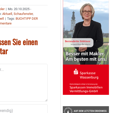
bler
|
Mo. 20.10.2025 -
n:
Aktuell
,
Schaufenster
,
ell
|
Tags:
BUCHTIPP DER
mentare
ssen Sie einen
tar