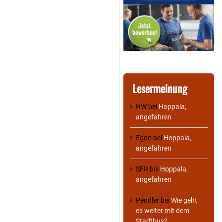
Lesermeinung
HW
bei
Hoppala,
angefahren
Egon
bei
Hoppala,
angefahren
SFR
bei
Hoppala,
angefahren
Pendler
bei
Wie geht
es weiter mit dem
Stadtbus?