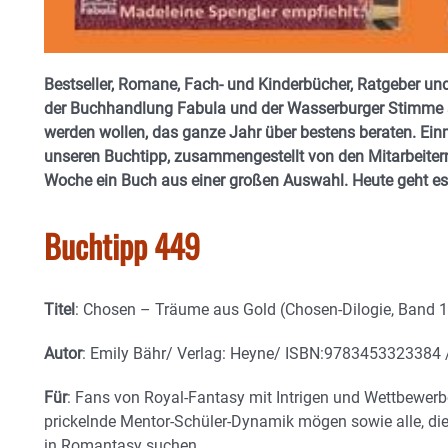
Bestseller, Romane, Fach- und Kinderbücher, Ratgeber und
der Buchhandlung Fabula und der Wasserburger Stimme si
werden wollen, das ganze Jahr über bestens beraten. Einm
unseren Buchtipp, zusammengestellt von den Mitarbeitern
Woche ein Buch aus einer großen Auswahl. Heute geht e
Buchtipp 449
Titel
: Chosen – Träume aus Gold (Chosen-Dilogie, Band 1
Autor
: Emily Bähr/ Verlag: Heyne/ ISBN:9783453323384 /
Für
: Fans von Royal-Fantasy mit Intrigen und Wettbewerbe
prickelnde Mentor-Schüler-Dynamik mögen sowie alle, di
in Romantasy suchen