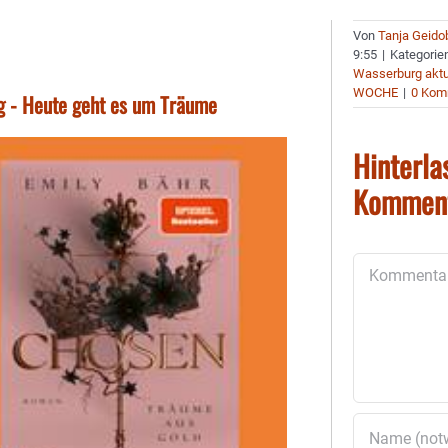
Von
Tanja Geido
9:55
|
Kategorie
Wasserburg aktu
WOCHE
|
0 Kom
g - Heute geht es um Träume
Hinterla
Kommen
Kommentar