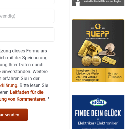
tzung dieses Formulars
sich mit der Speicherung
ung Ihrer Daten durch
 einverstanden. Weitere
 erfahren Sie in der
rklärung.
Bitte lesen Sie
seren
Leitfaden für die
hung von Kommentaren
.
*