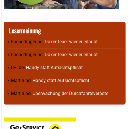
Lesermeinung
Friebertinger
bei
Daxenfeuer wieder erlaubt
Friebertinger
bei
Daxenfeuer wieder erlaubt
I.H.
bei
Handy statt Aufsichtspflicht
Martin
bei
Handy statt Aufsichtspflicht
Martin
bei
Überwachung der Durchfahrtsverbote