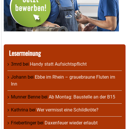
Lesermeinung
3mrd
bei
Handy statt Aufsichtspflicht
Johann
bei
Ebbe im Rhein – grauebraune Fluten im
Inn
Munner Benne
bei
Ab Montag: Baustelle an der B15
Kathrina
bei
Wer vermisst eine Schildkröte?
Friebertinger
bei
Daxenfeuer wieder erlaubt