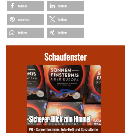
teilen
teilen
merken
teilen
teilen
teilen
Schaufenster