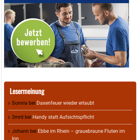
Lesermeinung
Sonnia
bei
Daxenfeuer wieder erlaubt
3mrd
bei
Handy statt Aufsichtspflicht
Johann
bei
Ebbe im Rhein – grauebraune Fluten im
Inn