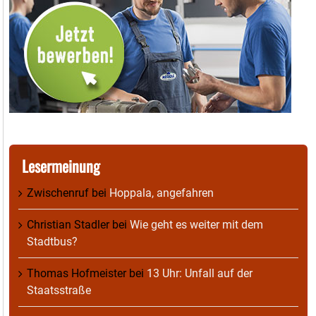
Lesermeinung
Zwischenruf
bei
Hoppala, angefahren
Christian Stadler
bei
Wie geht es weiter mit dem
Stadtbus?
Thomas Hofmeister
bei
13 Uhr: Unfall auf der
Staatsstraße