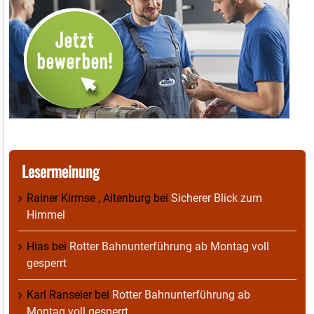
Lesermeinung
Rainer Kirmse , Altenburg
bei
Sicherer Blick zum
Himmel
Hias
bei
Rotter Bahnunterführung ab Montag voll
gesperrt
Karl Ranseier
bei
Rotter Bahnunterführung ab
Montag voll gesperrt