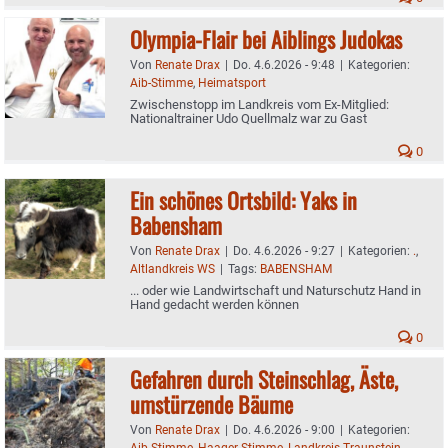
Olympia-Flair bei Aiblings Judokas
Von
Renate Drax
|
Do. 4.6.2026 - 9:48
|
Kategorien:
Aib-Stimme
,
Heimatsport
Zwischenstopp im Landkreis vom Ex-Mitglied:
Nationaltrainer Udo Quellmalz war zu Gast
0
Ein schönes Ortsbild: Yaks in
Babensham
Von
Renate Drax
|
Do. 4.6.2026 - 9:27
|
Kategorien:
.
,
Altlandkreis WS
|
Tags:
BABENSHAM
... oder wie Landwirtschaft und Naturschutz Hand in
Hand gedacht werden können
0
Gefahren durch Steinschlag, Äste,
umstürzende Bäume
Von
Renate Drax
|
Do. 4.6.2026 - 9:00
|
Kategorien:
Aib-Stimme
,
Haager-Stimme
,
Landkreis Traunstein