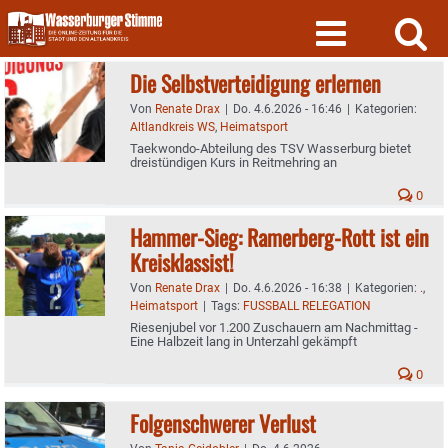
Skip
to
content
Die Selbstverteidigung erlernen
Von
Renate Drax
|
Do. 4.6.2026 - 16:46
|
Kategorien:
Altlandkreis WS
,
Heimatsport
Taekwondo-Abteilung des TSV Wasserburg bietet
dreistündigen Kurs in Reitmehring an
0
Hammer-Sieg: Ramerberg-Rott ist ein
Kreisklassist!
Von
Renate Drax
|
Do. 4.6.2026 - 16:38
|
Kategorien:
.
,
Heimatsport
|
Tags:
FUSSBALL RELEGATION
Riesenjubel vor 1.200 Zuschauern am Nachmittag -
Eine Halbzeit lang in Unterzahl gekämpft
0
Folgenschwerer Verlust