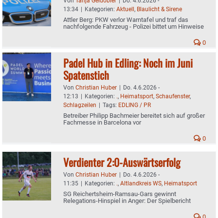
Von
Tanja Geidobler
|
Do. 4.6.2026 -
13:34
|
Kategorien:
Aktuell
,
Blaulicht & Sirene
Attler Berg: PKW verlor Warntafel und traf das
nachfolgende Fahrzeug - Polizei bittet um Hinweise
0
Padel Hub in Edling: Noch im Juni
Spatenstich
Von
Christian Huber
|
Do. 4.6.2026 -
12:13
|
Kategorien:
.
,
Heimatsport
,
Schaufenster
,
Schlagzeilen
|
Tags:
EDLING / PR
Betreiber Philipp Bachmeier bereitet sich auf großer
Fachmesse in Barcelona vor
0
Verdienter 2:0-Auswärtserfolg
Von
Christian Huber
|
Do. 4.6.2026 -
11:35
|
Kategorien:
.
,
Altlandkreis WS
,
Heimatsport
SG Reichertsheim-Ramsau-Gars gewinnt
Relegations-Hinspiel in Anger: Der Spielbericht
0