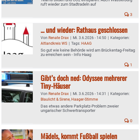
ruft wieder zum Stadtradeln auf
3
… und wieder: Rathaus geschlossen
Von
Renate Drax
|
Mi. 3.6.2026 - 14:50
|
Kategorien:
Altlandkreis WS
|
Tags:
HAAG
So gut wie keine Behörde wird am Brückentag-Freitag
zu erreichen sein - Info Haag
1
Gibt’s doch ned: Odyssee mehrerer
Tiny-Häuser
Von
Renate Drax
|
Mi. 3.6.2026 - 14:31
|
Kategorien:
Blaulicht & Sirene
,
Haager-Stimme
Das etwas andere Parkplatz-Problem zweier
ungarischer Schwertransporter
0
Mädels, kommt Fußball spielen