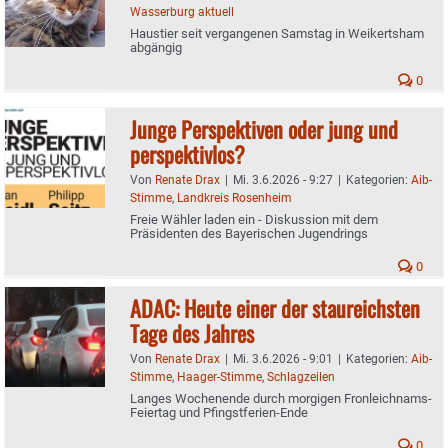
Wasserburg aktuell
Haustier seit vergangenen Samstag in Weikertsham
abgängig
0
Junge Perspektiven oder jung und
perspektivlos?
Von
Renate Drax
|
Mi. 3.6.2026 - 9:27
|
Kategorien:
Aib-
Stimme
,
Landkreis Rosenheim
Freie Wähler laden ein - Diskussion mit dem
Präsidenten des Bayerischen Jugendrings
0
ADAC: Heute einer der staureichsten
Tage des Jahres
Von
Renate Drax
|
Mi. 3.6.2026 - 9:01
|
Kategorien:
Aib-
Stimme
,
Haager-Stimme
,
Schlagzeilen
Langes Wochenende durch morgigen Fronleichnams-
Feiertag und Pfingstferien-Ende
0