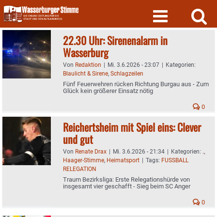
Skip
to
content
22.30 Uhr: Sirenenalarm in
Wasserburg
Von
Redaktion
|
Mi. 3.6.2026 - 23:07
|
Kategorien:
Blaulicht & Sirene
,
Schlagzeilen
Fünf Feuerwehren rücken Richtung Burgau aus - Zum
Glück kein größerer Einsatz nötig
0
Reichertsheim mit Spiel eins: Clever
und gut
Von
Renate Drax
|
Mi. 3.6.2026 - 21:34
|
Kategorien:
.
,
Haager-Stimme
,
Heimatsport
|
Tags:
FUSSBALL
RELEGATION
Traum Bezirksliga: Erste Relegationshürde von
insgesamt vier geschafft - Sieg beim SC Anger
0