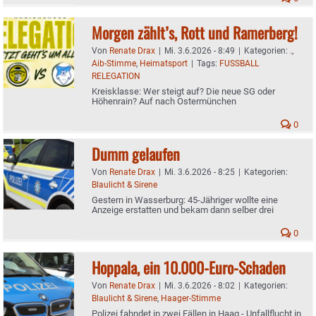
Morgen zählt’s, Rott und Ramerberg!
Von
Renate Drax
|
Mi. 3.6.2026 - 8:49
|
Kategorien:
.
,
Aib-Stimme
,
Heimatsport
|
Tags:
FUSSBALL
RELEGATION
Kreisklasse: Wer steigt auf? Die neue SG oder
Höhenrain? Auf nach Ostermünchen
0
Dumm gelaufen
Von
Renate Drax
|
Mi. 3.6.2026 - 8:25
|
Kategorien:
Blaulicht & Sirene
Gestern in Wasserburg: 45-Jähriger wollte eine
Anzeige erstatten und bekam dann selber drei
0
Hoppala, ein 10.000-Euro-Schaden
Von
Renate Drax
|
Mi. 3.6.2026 - 8:02
|
Kategorien:
Blaulicht & Sirene
,
Haager-Stimme
Polizei fahndet in zwei Fällen in Haag - Unfallflucht in