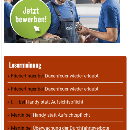
Lesermeinung
Friebertinger
bei
Daxenfeuer wieder erlaubt
Friebertinger
bei
Daxenfeuer wieder erlaubt
I.H.
bei
Handy statt Aufsichtspflicht
Martin
bei
Handy statt Aufsichtspflicht
Martin
bei
Überwachung der Durchfahrtsverbote