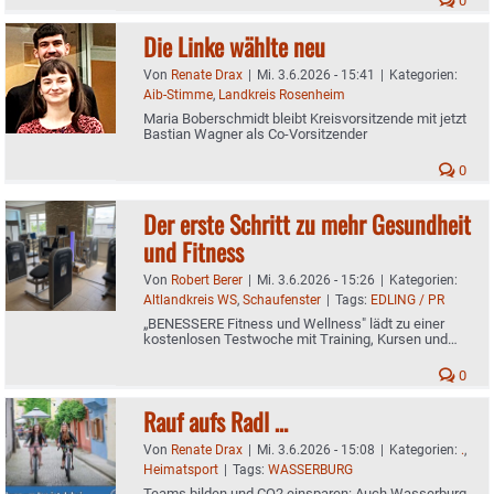
0
Die Linke wählte neu
Von
Renate Drax
|
Mi. 3.6.2026 - 15:41
|
Kategorien:
Aib-Stimme
,
Landkreis Rosenheim
Maria Boberschmidt bleibt Kreisvorsitzende mit jetzt
Bastian Wagner als Co-Vorsitzender
0
Der erste Schritt zu mehr Gesundheit
und Fitness
Von
Robert Berer
|
Mi. 3.6.2026 - 15:26
|
Kategorien:
Altlandkreis WS
,
Schaufenster
|
Tags:
EDLING / PR
„BENESSERE Fitness und Wellness" lädt zu einer
kostenlosen Testwoche mit Training, Kursen und
Wellness ein
0
Rauf aufs Radl …
Von
Renate Drax
|
Mi. 3.6.2026 - 15:08
|
Kategorien:
.
,
Heimatsport
|
Tags:
WASSERBURG
Teams bilden und CO2 einsparen: Auch Wasserburg