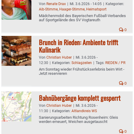
Von
Renate Drax
|
Mi. 3.6.2026 - 14:05
|
Kategorien:
Aib-Stimme
,
Haager-Stimme
,
Heimatsport
Mädchenmobil des Bayerischen Fußball-Verbandes
auf Sportgelände des SV Vogtareuth
0
Brunch in Rieden: Ambiente trifft
Kulinarik
Von
Christian Huber
|
Mi. 3.6.2026 -
12:30
|
Kategorien:
Schlagzeilen
|
Tags:
RIEDEN / PR
Am Sonntag wieder Frühstückserlebnis beim Wirt -
Jetzt reservieren
0
Bahnübergänge komplett gesperrt
Von
Christian Huber
|
Mi. 3.6.2026 -
11:30
|
Kategorien:
Altlandkreis WS
Sanierungsarbeiten Richtung Rosenheim: Gleis
werden erneuert, Weichen ausgetauscht
0