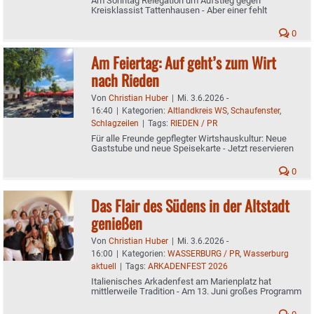
Am Sonntag Relegation um Aufstieg gegen
Kreisklassist Tattenhausen - Aber einer fehlt
0
Am Feiertag: Auf geht’s zum Wirt
nach Rieden
Von
Christian Huber
|
Mi. 3.6.2026 -
16:40
|
Kategorien:
Altlandkreis WS
,
Schaufenster
,
Schlagzeilen
|
Tags:
RIEDEN / PR
Für alle Freunde gepflegter Wirtshauskultur: Neue
Gaststube und neue Speisekarte - Jetzt reservieren
0
Das Flair des Südens in der Altstadt
genießen
Von
Christian Huber
|
Mi. 3.6.2026 -
16:00
|
Kategorien:
WASSERBURG / PR
,
Wasserburg
aktuell
|
Tags:
ARKADENFEST 2026
Italienisches Arkadenfest am Marienplatz hat
mittlerweile Tradition - Am 13. Juni großes Programm