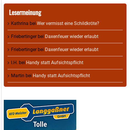
Lesermeinung
Kathrina
bei
Wer vermisst eine Schildkröte?
Friebertinger
bei
Daxenfeuer wieder erlaubt
Friebertinger
bei
Daxenfeuer wieder erlaubt
I.H.
bei
Handy statt Aufsichtspflicht
Martin
bei
Handy statt Aufsichtspflicht