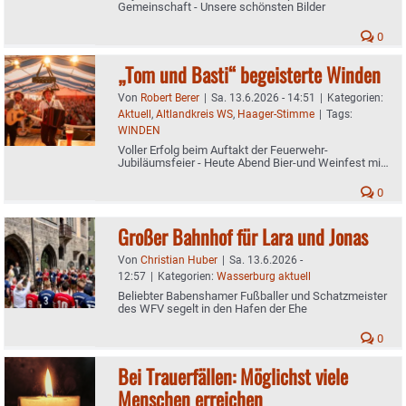
Gemeinschaft - Unsere schönsten Bilder
0
„Tom und Basti“ begeisterte Winden
Von
Robert Berer
|
Sa. 13.6.2026 - 14:51
|
Kategorien:
Aktuell
,
Altlandkreis WS
,
Haager-Stimme
|
Tags:
WINDEN
Voller Erfolg beim Auftakt der Feuerwehr-
Jubiläumsfeier - Heute Abend Bier-und Weinfest mit
„Soundscape"
0
Großer Bahnhof für Lara und Jonas
Von
Christian Huber
|
Sa. 13.6.2026 -
12:57
|
Kategorien:
Wasserburg aktuell
Beliebter Babenshamer Fußballer und Schatzmeister
des WFV segelt in den Hafen der Ehe
0
Bei Trauerfällen: Möglichst viele
Menschen erreichen