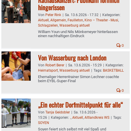
hingerissen
Von
Peter Rink
|
Sa. 13.6.2026 - 17:32
|
Kategorien:
Aktuell
,
Allgemein
,
Feuilleton
,
Kino – Theater - Musi
,
Schlagzeilen
,
Wasserburg aktuell
William Youn und Nils Mönkemeyer hinterlassen
einen nachhaltigen Eindruck
0
Von Wasserburg nach London
Von
Robert Berer
|
Sa. 13.6.2026 - 15:29
|
Kategorien:
Heimatsport
,
Wasserburg aktuell
|
Tags:
BASKETBALL
Ehemaliger Herrentrainer Simon Lechner coachte
beim EYBL-Super-Final
0
„Ein echter Dorfmittelpunkt für alle“
Von
Tanja Geidobler
|
Sa. 13.6.2026 -
15:26
|
Kategorien:
.
,
Aktuell
,
Altlandkreis WS
|
Tags:
SOYEN
Soyen feiert sich selbst mit viel Spaß und