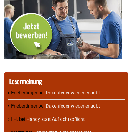
Lesermeinung
Friebertinger
bei
Daxenfeuer wieder erlaubt
Friebertinger
bei
Daxenfeuer wieder erlaubt
I.H.
bei
Handy statt Aufsichtspflicht