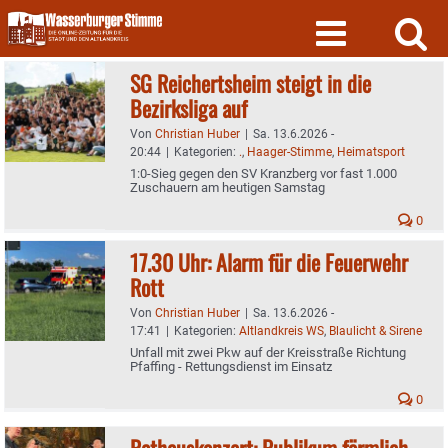
Skip
to
content
SG Reichertsheim steigt in die
Bezirksliga auf
Von
Christian Huber
|
Sa. 13.6.2026 -
20:44
|
Kategorien:
.
,
Haager-Stimme
,
Heimatsport
1:0-Sieg gegen den SV Kranzberg vor fast 1.000
Zuschauern am heutigen Samstag
0
17.30 Uhr: Alarm für die Feuerwehr
Rott
Von
Christian Huber
|
Sa. 13.6.2026 -
17:41
|
Kategorien:
Altlandkreis WS
,
Blaulicht & Sirene
Unfall mit zwei Pkw auf der Kreisstraße Richtung
Pfaffing - Rettungsdienst im Einsatz
0
Rathauskonzert: Publikum förmlich