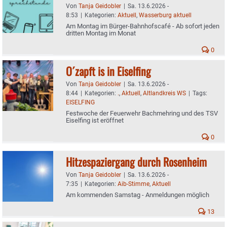
Von
Tanja Geidobler
|
Sa. 13.6.2026 -
8:53
|
Kategorien:
Aktuell
,
Wasserburg aktuell
Am Montag im Bürger-Bahnhofscafé - Ab sofort jeden
dritten Montag im Monat
0
O´zapft is in Eiselfing
Von
Tanja Geidobler
|
Sa. 13.6.2026 -
8:44
|
Kategorien:
.
,
Aktuell
,
Altlandkreis WS
|
Tags:
EISELFING
Festwoche der Feuerwehr Bachmehring und des TSV
Eiselfing ist eröffnet
0
Hitzespaziergang durch Rosenheim
Von
Tanja Geidobler
|
Sa. 13.6.2026 -
7:35
|
Kategorien:
Aib-Stimme
,
Aktuell
Am kommenden Samstag - Anmeldungen möglich
13