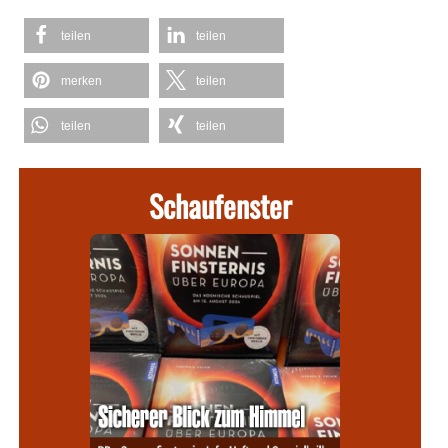
teilen
teilen
merken
teilen
teilen
teilen
Schaufenster