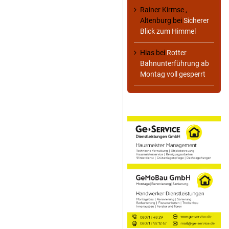
Rainer Kirmse ,
Altenburg
bei
Sicherer
Blick zum Himmel
Hias
bei
Rotter
Bahnunterführung ab
Montag voll gesperrt