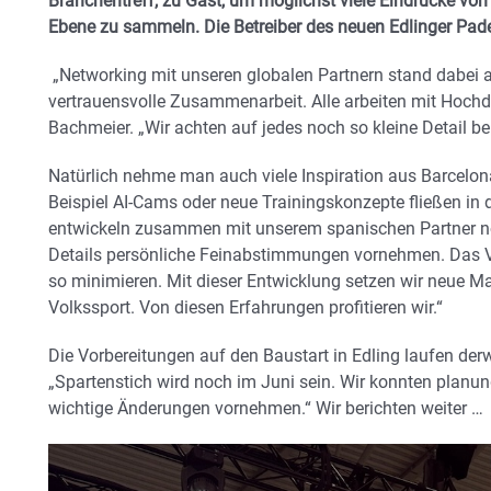
Branchentreff, zu Gast, um möglichst viele Eindrücke von
Ebene zu sammeln. Die Betreiber des neuen Edlinger Pade
„Networking mit unseren globalen Partnern stand dabei an 
vertrauensvolle Zusammenarbeit. Alle arbeiten mit Hochd
Bachmeier. „Wir achten auf jedes noch so kleine Detail bei
Natürlich nehme man auch viele Inspiration aus Barcelo
Beispiel AI-Cams oder neue Trainingskonzepte fließen in 
entwickeln zusammen mit unserem spanischen Partner no
Details persönliche Feinabstimmungen vornehmen. Das Ver
so minimieren. Mit dieser Entwicklung setzen wir neue Ma
Volkssport. Von diesen Erfahrungen profitieren wir.“
Die Vorbereitungen auf den Baustart in Edling laufen der
„Spartenstich wird noch im Juni sein. Wir konnten planun
wichtige Änderungen vornehmen.“ Wir berichten weiter …