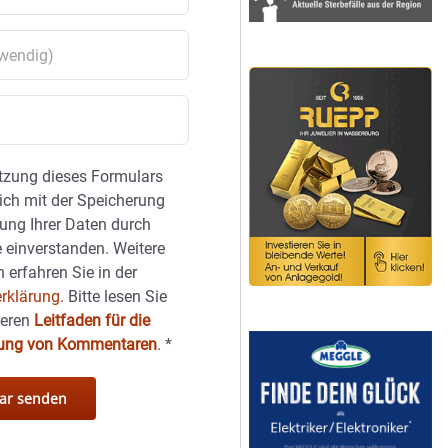
tzung dieses Formulars
sich mit der Speicherung
ung Ihrer Daten durch
 einverstanden. Weitere
 erfahren Sie in der
rklärung.
Bitte lesen Sie
seren
Leitfaden für die
hung von Kommentaren
.
*