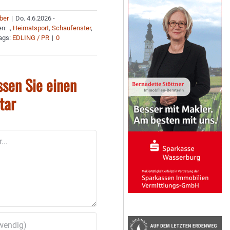
uber
|
Do. 4.6.2026 -
en:
.
,
Heimatsport
,
Schaufenster
,
ags:
EDLING / PR
|
0
ssen Sie einen
tar