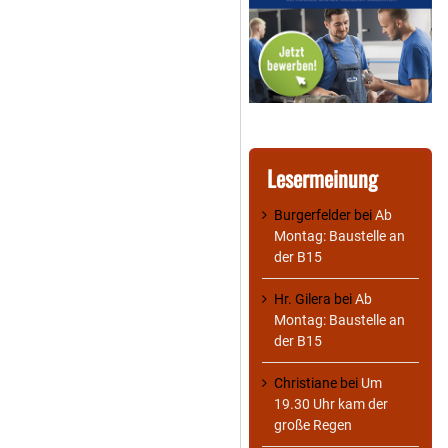
Lesermeinung
Burgerfelder
bei
Ab
Montag: Baustelle an
der B15
Hr. Gilera
bei
Ab
Montag: Baustelle an
der B15
Christiane
bei
Um
19.30 Uhr kam der
große Regen