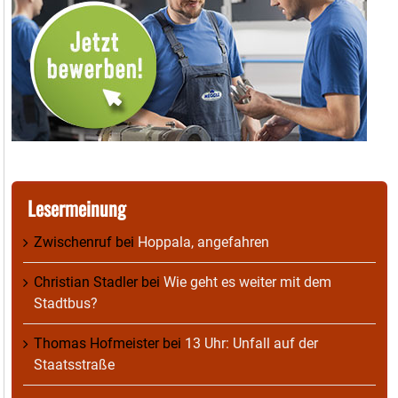
Lesermeinung
Zwischenruf
bei
Hoppala, angefahren
Christian Stadler
bei
Wie geht es weiter mit dem
Stadtbus?
Thomas Hofmeister
bei
13 Uhr: Unfall auf der
Staatsstraße