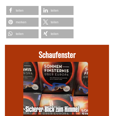
teilen
teilen
merken
teilen
teilen
teilen
Schaufenster