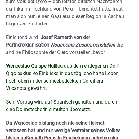
zum Volk der Q’ero – den letzten direkten Nachfahren
der Inka im Hochland von Peru – berichtet hatte, freut
man sich nun, einen Gast aus dieser Region in Aschau
begrüßen zu dürfen.
Einleitend wird
Josef Ramerth von der
Partnerorganisation
Noqanchis-Zusammenstehen
die
andine Philosophie der Q’ero vorstellen, bevor
Wenceslao Quispe Huillca
aus dem entlegenen Dorf
Qiqo exklusive Einblicke in das tägliche harte Leben
hoch oben in der schneebedeckten Cordillera
Vilcanota gewährt.
Sein Vortrag wird auf Spanisch gehalten und durch
eine Dolmetscherin simultan übersetzt.
Da Wenceslao bislang noch nie seine Heimat
verlassen hat und nur wenige Vertreter seines Volkes
bisher außerhalb Perus in Erscheinung getreten sind,