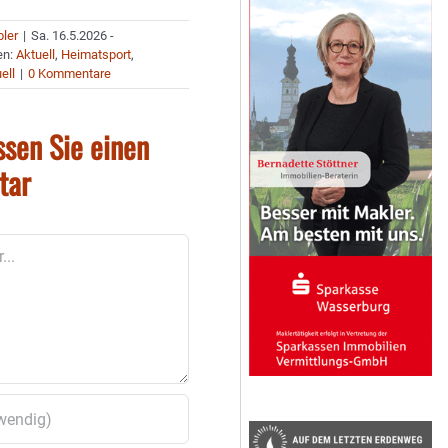
bler
|
Sa. 16.5.2026 -
en:
Aktuell
,
Heimatsport
,
ell
|
0 Kommentare
ssen Sie einen
tar