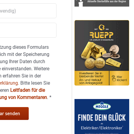
tzung dieses Formulars
sich mit der Speicherung
ung Ihrer Daten durch
 einverstanden. Weitere
 erfahren Sie in der
rklärung.
Bitte lesen Sie
seren
Leitfaden für die
hung von Kommentaren
.
*