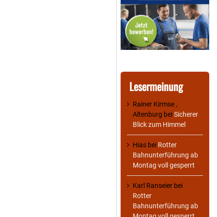
Lesermeinung
Rainer Kirmse ,
Altenburg
bei
Sicherer
Blick zum Himmel
Hias
bei
Rotter
Bahnunterführung ab
Montag voll gesperrt
Karl Ranseier
bei
Rotter
Bahnunterführung ab
Montag voll gesperrt