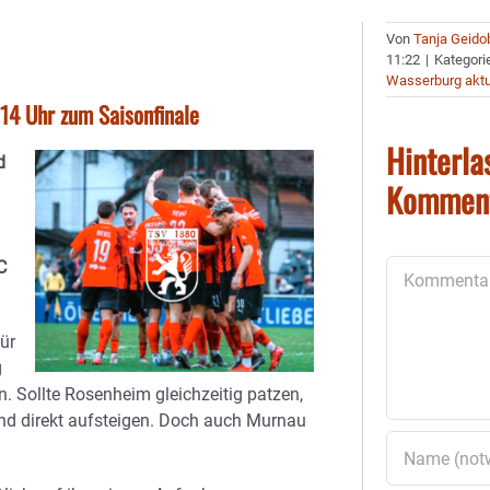
Von
Tanja Geido
11:22
|
Kategori
Wasserburg aktu
14 Uhr zum Saisonfinale
Hinterla
d
Kommen
C
Kommentar
ür
g
. Sollte Rosenheim gleichzeitig patzen,
nd direkt aufsteigen. Doch auch Murnau