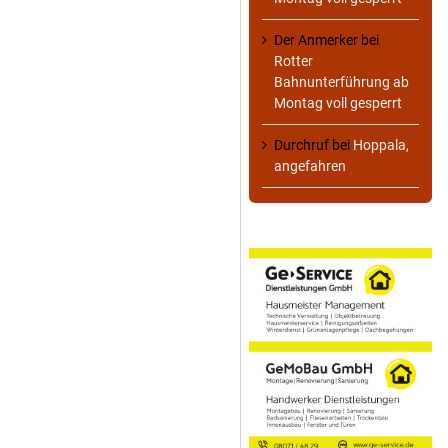
Der Anmerker
bei
Rotter
Bahnunterführung ab
Montag voll gesperrt
Durchruf
bei
Hoppala,
angefahren