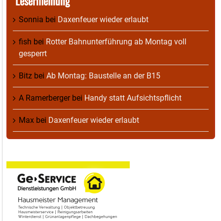
Lesermeinung
Sonnia
bei
Daxenfeuer wieder erlaubt
fish
bei
Rotter Bahnunterführung ab Montag voll
gesperrt
Bitz
bei
Ab Montag: Baustelle an der B15
A Ramerberger
bei
Handy statt Aufsichtspflicht
Max
bei
Daxenfeuer wieder erlaubt