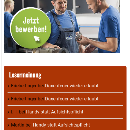
Lesermeinung
Friebertinger
bei
Daxenfeuer wieder erlaubt
Friebertinger
bei
Daxenfeuer wieder erlaubt
I.H.
bei
Handy statt Aufsichtspflicht
Martin
bei
Handy statt Aufsichtspflicht