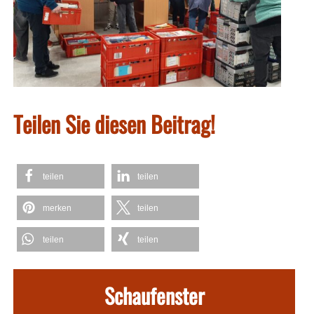
Teilen Sie diesen Beitrag!
teilen
teilen
merken
teilen
teilen
teilen
Schaufenster