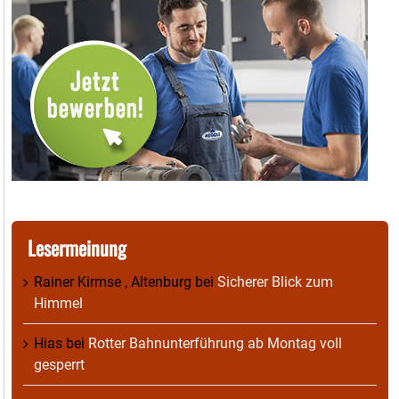
Lesermeinung
Rainer Kirmse , Altenburg
bei
Sicherer Blick zum
Himmel
Hias
bei
Rotter Bahnunterführung ab Montag voll
gesperrt