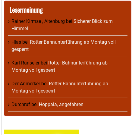
Lesermeinung
Rainer Kirmse , Altenburg
bei
Sicherer Blick zum
Himmel
Hias
bei
Rotter Bahnunterführung ab Montag voll
gesperrt
Karl Ranseier
bei
Rotter Bahnunterführung ab
Montag voll gesperrt
Der Anmerker
bei
Rotter Bahnunterführung ab
Montag voll gesperrt
Durchruf
bei
Hoppala, angefahren