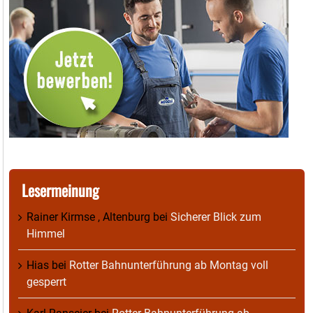
Lesermeinung
Rainer Kirmse , Altenburg
bei
Sicherer Blick zum
Himmel
Hias
bei
Rotter Bahnunterführung ab Montag voll
gesperrt